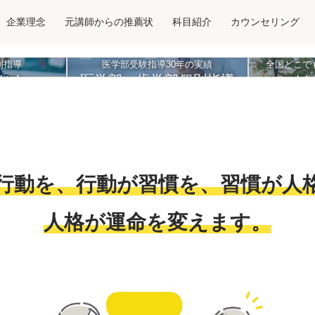
企業理念
元講師からの推薦状
科目紹介
カウンセリング
別指導
医学部受験指導30年の実績
全国どこで
じん
医学部・歯学部個別指導
オ
行動を、行動が習慣を、習慣が人
グ
人格が運命を変えます。