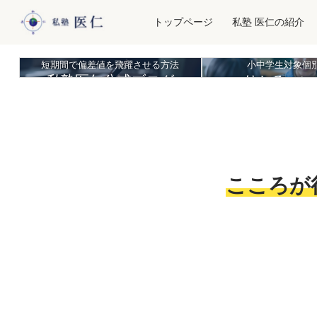
トップページ
私塾 医仁の紹介
短期間で偏差値を飛躍させる方法
小中学生対象個
私塾医仁公式ブログ
りとる・い
こころが
カウンセリン