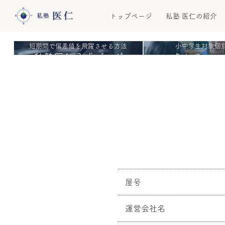
トップページ
私塾 医仁の紹介
短期間で偏差値を飛躍させる方法
小中学生対象個
私塾医仁公式ブログ
りとる・い
企業情報
屋号
運営会社名