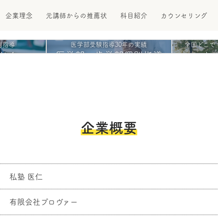
企業理念
元講師からの推薦状
科目紹介
カウンセリング
別指導
医学部受験指導30年の実績
全国どこで
じん
医学部・歯学部個別指導
オ
企業概要
私塾 医仁
有限会社プロヴァー